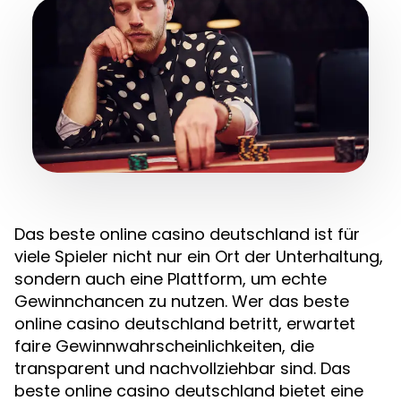
Das beste online casino deutschland ist für
viele Spieler nicht nur ein Ort der Unterhaltung,
sondern auch eine Plattform, um echte
Gewinnchancen zu nutzen. Wer das beste
online casino deutschland betritt, erwartet
faire Gewinnwahrscheinlichkeiten, die
transparent und nachvollziehbar sind. Das
beste online casino deutschland bietet eine