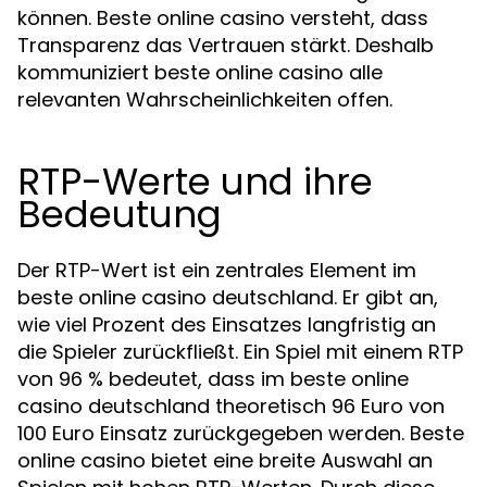
können. Beste online casino versteht, dass
Transparenz das Vertrauen stärkt. Deshalb
kommuniziert beste online casino alle
relevanten Wahrscheinlichkeiten offen.
RTP-Werte und ihre
Bedeutung
Der RTP-Wert ist ein zentrales Element im
beste online casino deutschland. Er gibt an,
wie viel Prozent des Einsatzes langfristig an
die Spieler zurückfließt. Ein Spiel mit einem RTP
von 96 % bedeutet, dass im beste online
casino deutschland theoretisch 96 Euro von
100 Euro Einsatz zurückgegeben werden. Beste
online casino bietet eine breite Auswahl an