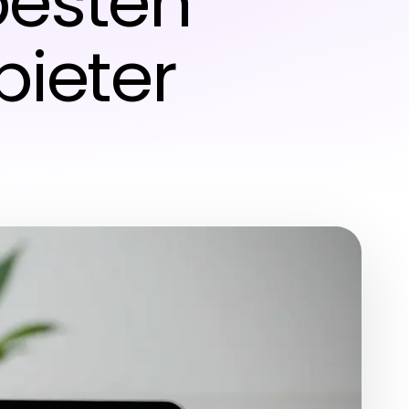
besten
ieter