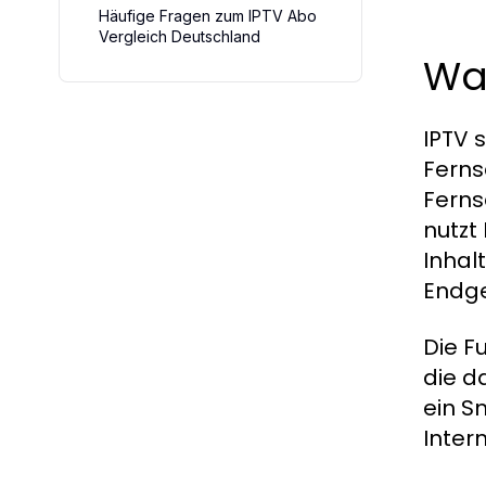
Häufige Fragen zum IPTV Abo
Vergleich Deutschland
Was
IPTV s
Ferns
Ferns
nutzt
Inhal
Endge
Die F
die d
ein S
Inter