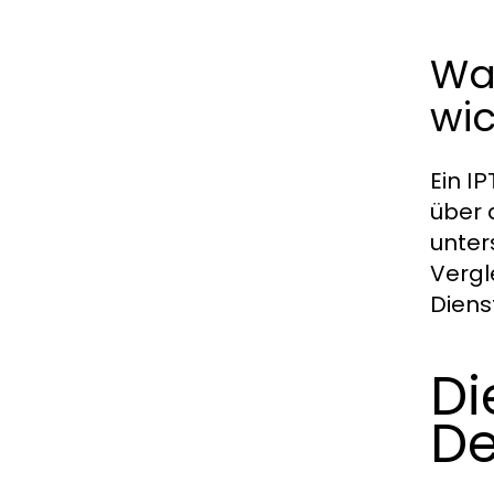
Wa
wic
Ein
IP
über 
unter
Vergl
Diens
Di
De