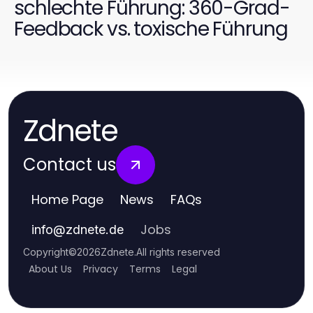
schlechte Führung: 360-Grad-
Feedback vs. toxische Führung
Zdnete
Contact us
Home Page
News
FAQs
Jobs
info
@
zdnete.de
Copyright
©
2026
Zdnete
.
All rights reserved
About Us
Privacy
Terms
Legal