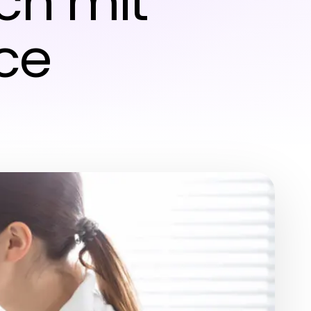
ch mit
ce