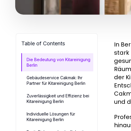
Table of Contents
In Be
stark
gesun
Die Bedeutung von Kitareinigung
Berlin
Räuml
der K
Gebäudeservice Cakmak: Ihr
Partner für Kitareinigung Berlin
Entsc
Cakma
Zuverlässigkeit und Effizienz bei
und d
Kitareinigung Berlin
Individuelle Lösungen für
Profe
Kitareinigung Berlin
hinau