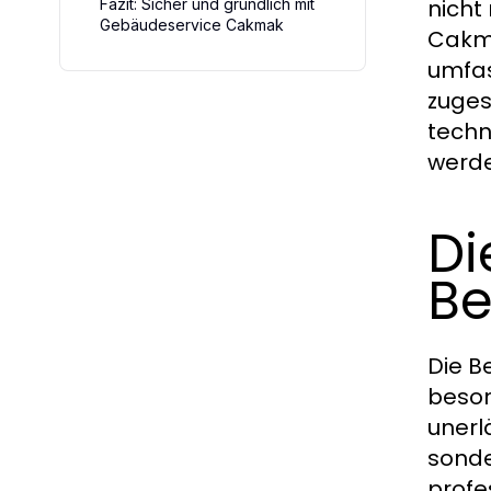
nicht
Fazit: Sicher und gründlich mit
Gebäudeservice Cakmak
Cakma
umfas
zuges
techn
werde
Di
Be
Die B
beson
unerl
sonde
profe