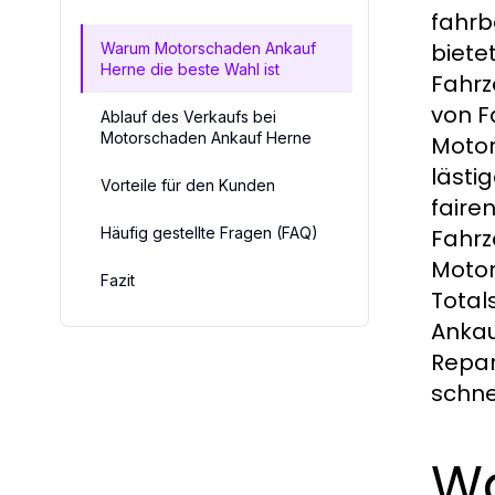
fahrb
biete
Warum Motorschaden Ankauf
Herne die beste Wahl ist
Fahrz
von F
Ablauf des Verkaufs bei
Motorschaden Ankauf Herne
Motor
lästi
Vorteile für den Kunden
faire
Häufig gestellte Fragen (FAQ)
Fahrz
Motor
Fazit
Total
Ankau
Repar
schne
Wa