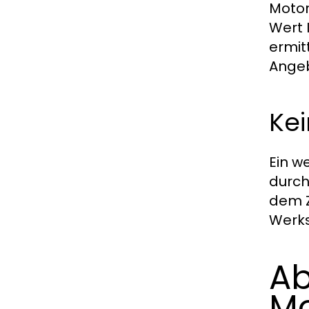
Motor
Wert 
ermit
Angeb
Ke
Ein w
durch
dem Z
Werks
Ab
Mo