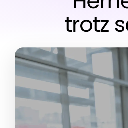
Herne
trotz