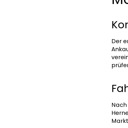
Ko
Der e
Ankau
verei
prüfe
Fa
Nach 
Herne
Markt