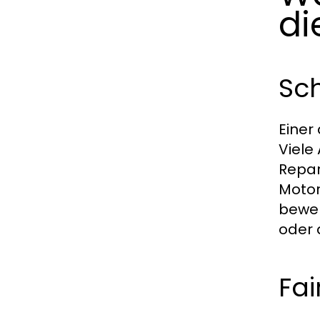
di
Sc
Einer
Viele
Repar
Motor
bewer
oder 
Fai