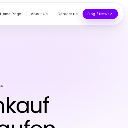
Home Page
About Us
Contact us
Blog / News
ts
nkauf