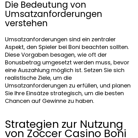
Die Bedeutung von
Umsatzanforderungen
verstehen
Umsatzanforderungen sind ein zentraler
Aspekt, den Spieler bei Boni beachten sollten.
Diese Vorgaben besagen, wie oft der
Bonusbetrag umgesetzt werden muss, bevor
eine Auszahlung möglich ist. Setzen Sie sich
realistische Ziele, um die
Umsatzanforderungen zu erfüllen, und planen
Sie Ihre Einsätze strategisch, um die besten
Chancen auf Gewinne zu haben.
Strategien zur Nutzung
von Zoccer Casino Boni