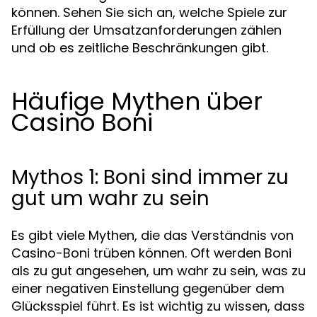
können. Sehen Sie sich an, welche Spiele zur
Erfüllung der Umsatzanforderungen zählen
und ob es zeitliche Beschränkungen gibt.
Häufige Mythen über
Casino Boni
Mythos 1: Boni sind immer zu
gut um wahr zu sein
Es gibt viele Mythen, die das Verständnis von
Casino-Boni trüben können. Oft werden Boni
als zu gut angesehen, um wahr zu sein, was zu
einer negativen Einstellung gegenüber dem
Glücksspiel führt. Es ist wichtig zu wissen, dass