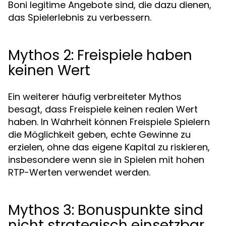
Boni legitime Angebote sind, die dazu dienen,
das Spielerlebnis zu verbessern.
Mythos 2: Freispiele haben
keinen Wert
Ein weiterer häufig verbreiteter Mythos
besagt, dass Freispiele keinen realen Wert
haben. In Wahrheit können Freispiele Spielern
die Möglichkeit geben, echte Gewinne zu
erzielen, ohne das eigene Kapital zu riskieren,
insbesondere wenn sie in Spielen mit hohen
RTP-Werten verwendet werden.
Mythos 3: Bonuspunkte sind
nicht strategisch einsetzbar