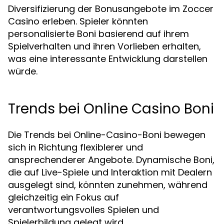
Diversifizierung der Bonusangebote im Zoccer
Casino erleben. Spieler könnten
personalisierte Boni basierend auf ihrem
Spielverhalten und ihren Vorlieben erhalten,
was eine interessante Entwicklung darstellen
würde.
Trends bei Online Casino Boni
Die Trends bei Online-Casino-Boni bewegen
sich in Richtung flexiblerer und
ansprechenderer Angebote. Dynamische Boni,
die auf Live-Spiele und Interaktion mit Dealern
ausgelegt sind, könnten zunehmen, während
gleichzeitig ein Fokus auf
verantwortungsvolles Spielen und
Spielerbildung gelegt wird.