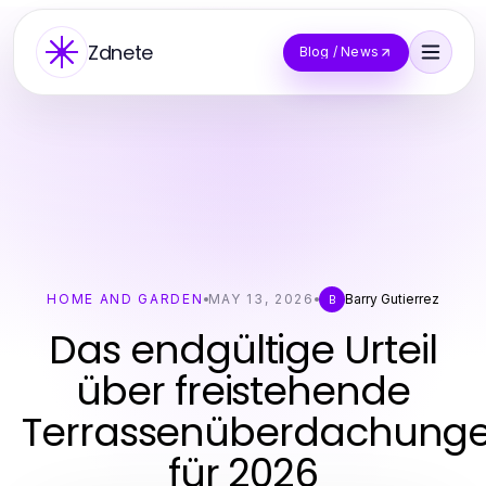
Zdnete
Blog / News
HOME AND GARDEN
MAY 13, 2026
Barry Gutierrez
B
Das endgültige Urteil
über freistehende
Terrassenüberdachung
für 2026