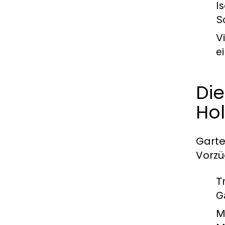
Is
S
Vi
e
Di
Hol
Garte
Vorzü
T
G
M