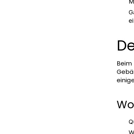
M
G
e
De
Beim 
Gebäu
einig
Wo
Q
W