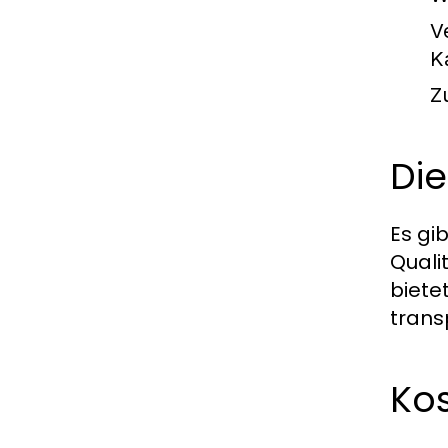
V
K
Z
Die
Es gi
Quali
biete
trans
Kos