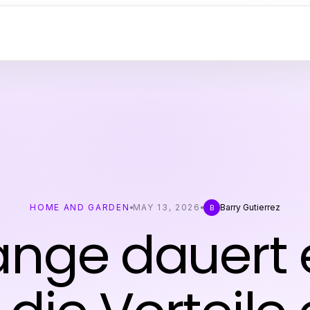
HOME AND GARDEN
MAY 13, 2026
Barry Gutierrez
B
ange dauert e