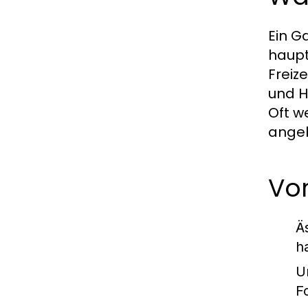
Ein G
haupt
Freiz
und H
Oft w
angeb
Vor
Ä
h
U
F