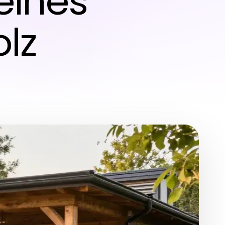
eines
lz