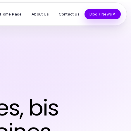
Home Page
About Us
Contact us
Blog / News
s, bis