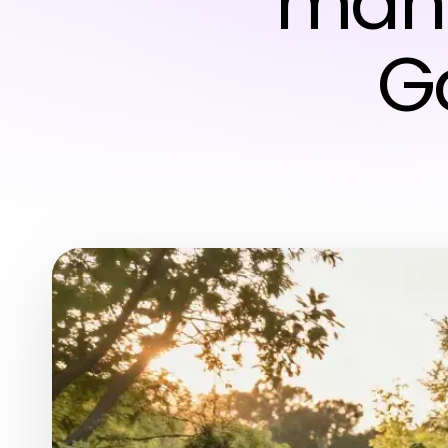
man 
G